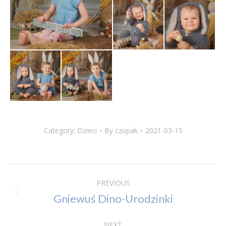
Category:
Dzieci
By
czupak
2021-03-15
Album
PREVIOUS
Gniewuś Dino-Urodzinki
Previous
navigation
album:
NEXT