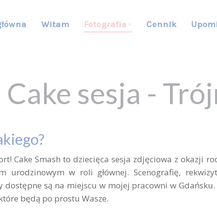
główna
Witam
Fotografia
Cennik
Upom
Cake sesja - Tró
akiego?
tort! Cake Smash to
dziecięca sesja
zdjęciowa z okazji r
m urodzinowym w roli głównej. Scenografię, rekwizy
ty dostępne są na miejscu w mojej pracowni w
Gdańsku
, które będą po prostu Wasze.