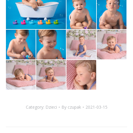
Category:
Dzieci
By
czupak
2021-03-15