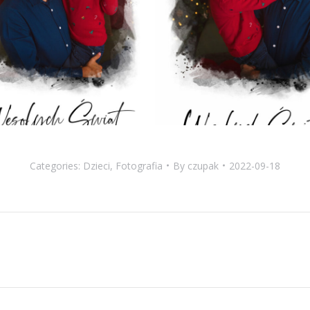
Categories:
Dzieci
,
Fotografia
By
czupak
2022-09-18
Next
album: