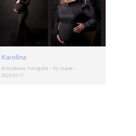
Karolina
Brzuszkowa
,
Fotografia
By
czupak
2022-03-11