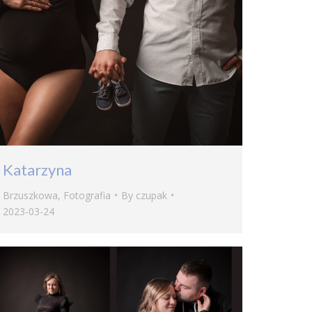
Katarzyna
Brzuszkowa
,
Fotografia
By
czupak
2023-03-24