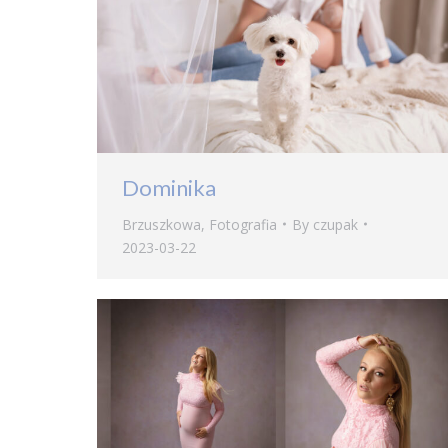
Dominika
Brzuszkowa
,
Fotografia
By
czupak
2023-03-22