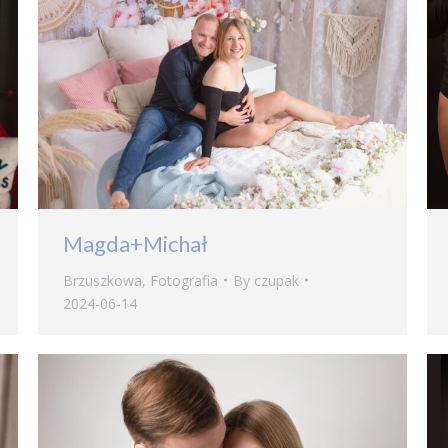
Magda+Michał
Brzuszkowa
,
Fotografia
By
czupak
2024-06-14