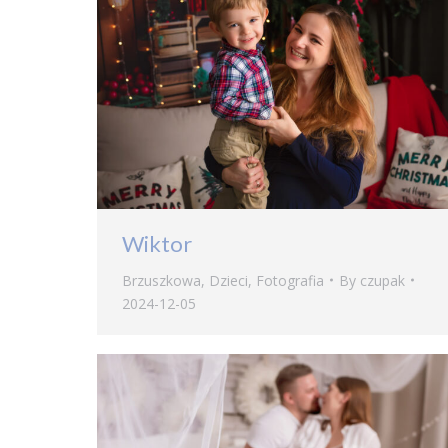
Wiktor
Brzuszkowa
,
Dzieci
,
Fotografia
By
czupak
2024-12-05