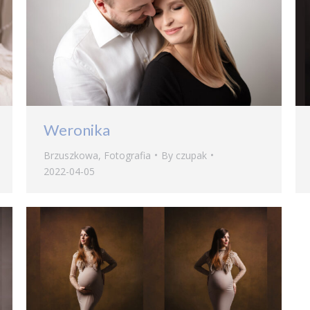
Weronika
Brzuszkowa
,
Fotografia
By
czupak
2022-04-05