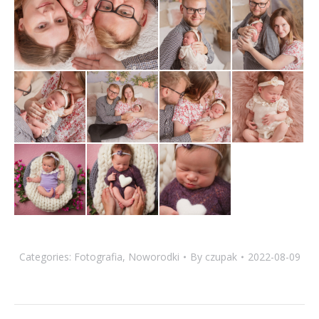
Categories:
Fotografia
,
Noworodki
By
czupak
2022-08-09