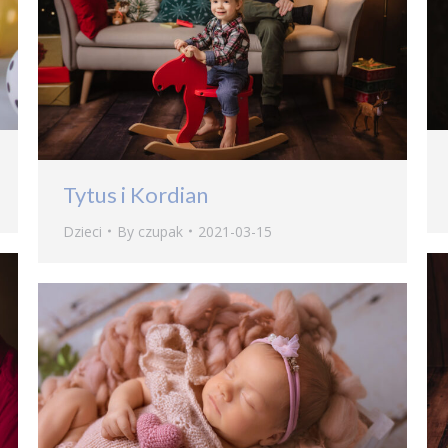
Tytus i Kordian
Dzieci
By
czupak
2021-03-15