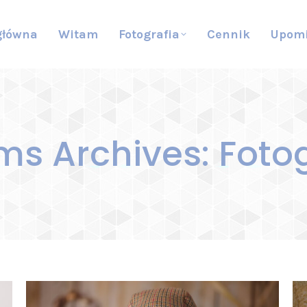
główna
Witam
Fotografia
Cennik
Upom
ms Archives:
Foto