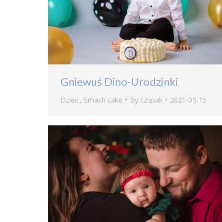
Gniewuś Dino-Urodzinki
Dzieci
,
Smash cake
By
czupak
2021-03-15