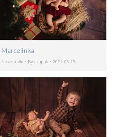
Marcelinka
Noworodki
By
czupak
2021-03-15