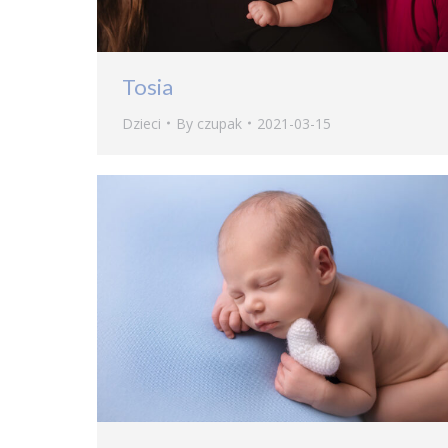
Tosia
Dzieci
By
czupak
2021-03-15