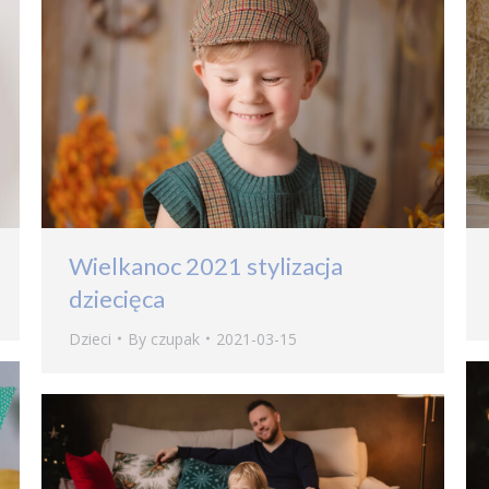
Wielkanoc 2021 stylizacja
dziecięca
Dzieci
By
czupak
2021-03-15