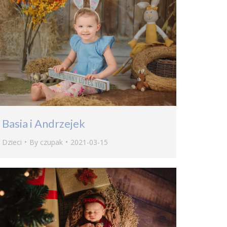
Basia i Andrzejek
Dzieci
By
czupak
2021-03-15