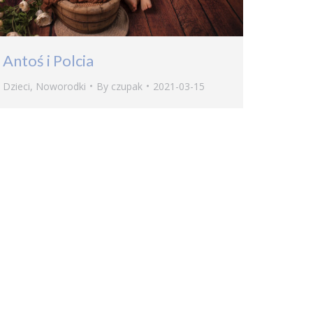
Antoś i Polcia
Dzieci
,
Noworodki
By
czupak
2021-03-15