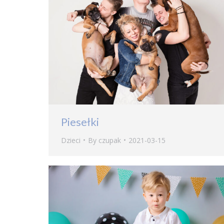
Piesełki
Dzieci
By
czupak
2021-03-15